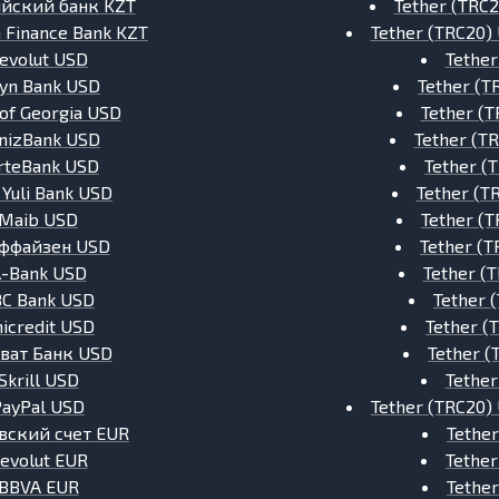
йский банк KZT
Tether (TRC
 Finance Bank KZT
Tether (TRC20)
evolut USD
Tether
tyn Bank USD
Tether (T
of Georgia USD
Tether (
nizBank USD
Tether (T
rteBank USD
Tether (
 Yuli Bank USD
Tether (T
Maib USD
Tether (
ффайзен USD
Tether (
-Bank USD
Tether (
C Bank USD
Tether 
icredit USD
Tether (
ват Банк USD
Tether 
Skrill USD
Tether
PayPal USD
Tether (TRC20)
вский счет EUR
Tethe
evolut EUR
Tethe
BBVA EUR
Tethe