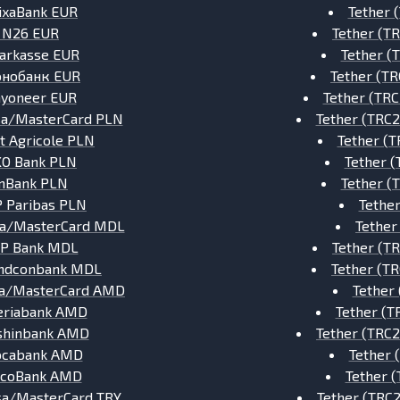
ixaBank EUR
Tether 
→
N26 EUR
Tether (T
arkasse EUR
Tether (
нобанк EUR
Tether (T
yoneer EUR
Tether (TR
sa/MasterCard PLN
Tether (TRC
t Agricole PLN
Tether (
O Bank PLN
Tether 
mBank PLN
Tether (
 Paribas PLN
Tethe
sa/MasterCard MDL
Tether
P Bank MDL
Tether (T
ndconbank MDL
Tether (T
sa/MasterCard AMD
Tether
riabank AMD
Tether (T
shinbank AMD
Tether (TRC
ocabank AMD
Tether 
ecoBank AMD
Tether 
sa/MasterCard TRY
Tether (TRC