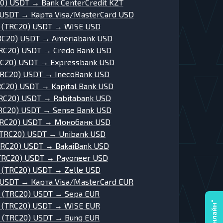
20) USDT
→
Bank CenterCredit KZT
 USDT
→
Карта Visa/MasterCard USD
 (TRC20) USDT
→
WISE USD
RC20) USDT
→
Ameriabank USD
TRC20) USDT
→
Credo Bank USD
RC20) USDT
→
Expressbank USD
TRC20) USDT
→
InecoBank USD
RC20) USDT
→
Kapital Bank USD
TRC20) USDT
→
Rabitabank USD
TRC20) USDT
→
Sense Bank USD
TRC20) USDT
→
Монобанк USD
(TRC20) USDT
→
Unibank USD
TRC20) USDT
→
BakaiBank USD
(TRC20) USDT
→
Payoneer USD
 (TRC20) USDT
→
Zelle USD
 USDT
→
Карта Visa/MasterCard EUR
r (TRC20) USDT
→
Sepa EUR
r (TRC20) USDT
→
WISE EUR
r (TRC20) USDT
→
Bunq EUR