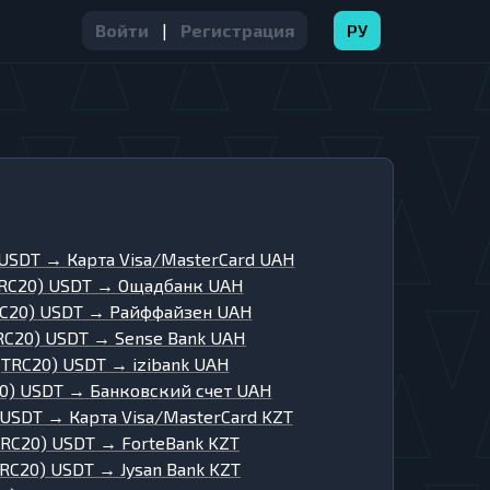
Войти
|
Регистрация
РУ
 USDT
→
Карта Visa/MasterCard UAH
TRC20) USDT
→
Ощадбанк UAH
RC20) USDT
→
Райффайзен UAH
TRC20) USDT
→
Sense Bank UAH
(TRC20) USDT
→
izibank UAH
20) USDT
→
Банковский счет UAH
 USDT
→
Карта Visa/MasterCard KZT
TRC20) USDT
→
ForteBank KZT
TRC20) USDT
→
Jysan Bank KZT