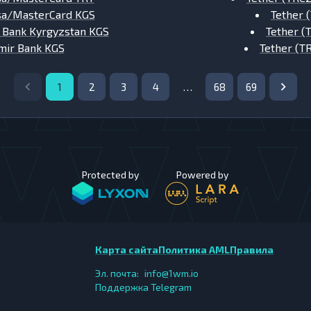
sa/MasterCard KGS
Tether 
 Bank Kyrgyzstan KGS
Tether (
mir Bank KGS
Tether (T
1
2
3
4
…
68
69
Protected by
Powered by
Карта сайта
Политика AML
Правила
Эл. почта:
info@1wm.io
Поддержка Telegram