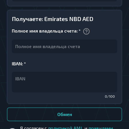
Получаете: Emirates NBD AED
Полное имя владельца счета
:
*
IBAN
:
*
0/100
Обмен
Я согласен с
политикой AML
и
правилами