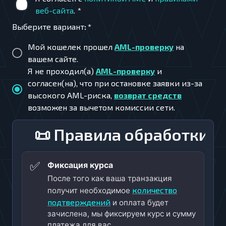
веб-сайта
.
*
Выберите вариант
:
*
Мой кошелек прошел
AML-проверку
на
вашем сайте.
Я не проходил(а)
AML-проверку
и
согласен(на), что при остановке заявки из-за
высокого AML-риска,
возврат средств
возможен за вычетом комиссии сети.
📜 Правила обработки
✅
Фиксация курса
После того как ваша транзакция
количество
получит необходимое
подтверждений
и оплата будет
зачислена, мы фиксируем курс и сумму
платежа для вас.