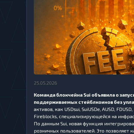
25.05.2026
Команда блокчейна Sui объявила о запу
поддерживаемых стейблкоинов без уплат
активов, как USDsui, SuiUSDe, AUSD, FDUS
Fireblocks, специализирующейся на инфра
По данным Sui, новая функция интегриров
розничных пользователей. Это позволяет 