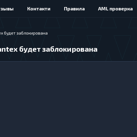
тзывы
Контакти
Правила
AML проверка
ex будет заблокирована
antex будет заблокирована