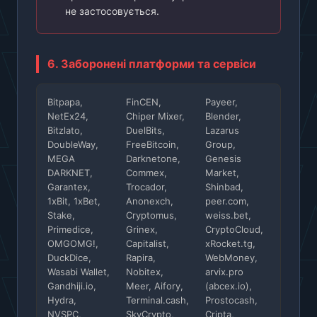
не застосовується.
6. Заборонені платформи та сервіси
Bitpapa,
FinCEN,
Payeer,
NetEx24,
Chiper Mixer,
Blender,
Bitzlato,
DuelBits,
Lazarus
DoubleWay,
FreeBitcoin,
Group,
MEGA
Darknetone,
Genesis
DARKNET,
Commex,
Market,
Garantex,
Trocador,
Shinbad,
1xBit, 1xBet,
Anonexch,
peer.com,
Stake,
Cryptomus,
weiss.bet,
Primedice,
Grinex,
CryptoCloud,
OMGOMG!,
Capitalist,
xRocket.tg,
DuckDice,
Rapira,
WebMoney,
Wasabi Wallet,
Nobitex,
arvix.pro
Gandhiji.io,
Meer, Aifory,
(abcex.io),
Hydra,
Terminal.cash,
Prostocash,
NVSPC,
SkyCrypto,
Cripta,