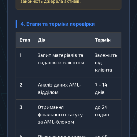
законність джерела активів.
4. Етапи та терміни перевірки
Етап
Дія
Термін
1
Запит матеріалів та
Залежить
надання їх клієнтом
від
клієнта
2
Аналіз даних AML-
7 – 14
відділом
днів
3
Отримання
до 24
фінального статусу
годин
за AML-блоком
4
Рішення про виплату
до 48