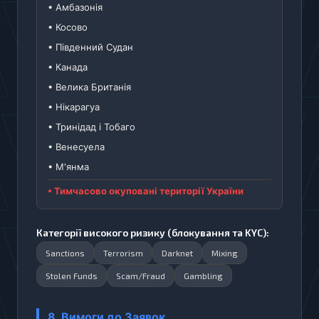
• Амбазонія
• Косово
• Південний Судан
• Канада
• Велика Британія
• Нікарагуа
• Тринідад і Тобаго
• Венесуела
• М'янма
• Тимчасово окуповані території України
Категорії високого ризику (блокування та KYC):
Sanctions
Terrorism
Darknet
Mixing
Stolen Funds
Scam/Fraud
Gambling
8. Вимоги до Заявок