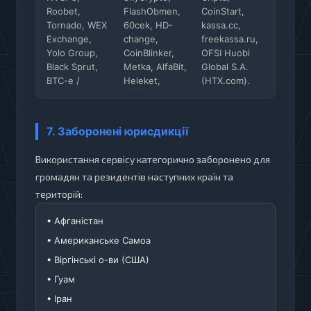
Roobet,
FlashObmen,
CoinStart,
Tornado, WEX
60cek, HD-
kassa.cc,
Exchange,
change,
freekassa.ru,
Yolo Group,
CoinBlinker,
OFSI Huobi
Black Sprut,
Metka, AlfaBit,
Global S.A.
BTC-e /
Heleket,
(HTX.com).
7. Заборонені юрисдикції
Використання сервісу категорично заборонено для
громадян та резидентів наступних країн та
територій:
• Афганістан
• Американське Самоа
• Віргінські о-ви (США)
• Гуам
• Іран