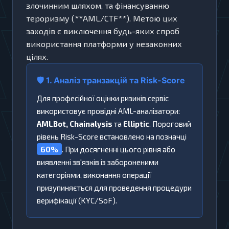
злочинним шляхом, та фінансуванню
тероризму (**AML/CTF**). Метою цих
заходів є виключення будь-яких спроб
використання платформи у незаконних
цілях.
🛡️ 1. Аналіз транзакцій та Risk-Score
Для професійної оцінки ризиків сервіс
використовує провідні AML-аналізатори:
AMLBot, Chainalysis
та
Elliptic
. Пороговий
рівень Risk-Score встановлено на позначці
60%
. При досягненні цього рівня або
виявленні зв'язків із забороненими
категоріями, виконання операції
призупиняється для проведення процедури
верифікації (KYC/SoF).