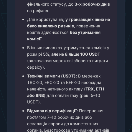
фінального статусу, до
3-х робочих днів
на рефанд.
Для користувачів,
у транзакціях яких не
було виявлено ризиків
, повернення
коштів здійснюється
без утримання
комісії
.
В інших випадках утримується комісія у
розмірі
5%, але не більше 100 USDT
(включаючи мережеві збори та витрати
сервісу).
Технічні вимоги (USDT):
В мережах
TRC-20, ERC-20 та BEP-20 необхідна
наявність нативного активу (
TRX, ETH
або BNB
) для оплати газу (рек. 5–10
USDT).
Відмова від верифікації:
Повернення
протягом 7–10 робочих днів або
ескалація справи до компетентних
органів. Безстрокове утримання активів