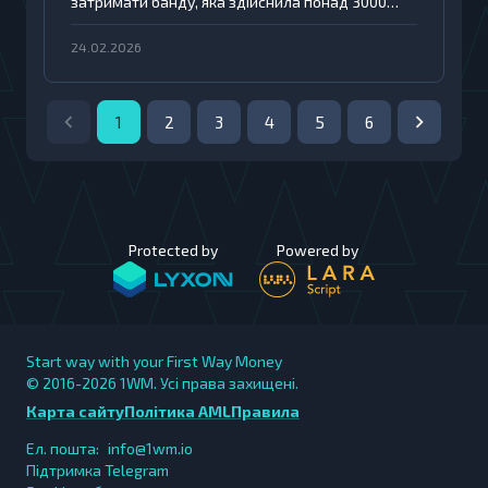
затримати банду, яка здійснила понад 3000
банкомати у Великій
зломів банкоматів 2024 року, обробивши 1,4 ТБ
Британії
даних.
24.02.2026
1
2
3
4
5
6
Protected by
Powered by
Start way with your First Way Money
© 2016-2026
1WM. Усі права захищені.
Карта сайту
Політика AML
Правила
Ел. пошта:
info@1wm.io
Підтримка Telegram