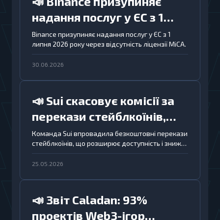
📣 Binance призупиняє
надання послуг у ЄС з 1
липня 2026 року через
Binance призупиняє надання послуг у ЄС з 1
липня 2026 року через відсутність ліцензії MiCA.
відсутність ліцензії MiCA
30.06.2026
📣 Sui скасовує комісії за
перекази стейблкоїнів,
розширюючи доступність
Команда Sui впровадила безкоштовні перекази
стейблкоїнів, що розширює доступність і знижує
блокчейна для
бар'єри для користувачів і компаній в
користувачів і бізнесу
екосистемі блокчейна.
25.05.2026
📣 Звіт Caladan: 93%
проектів Web3-ігор