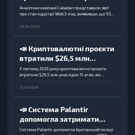
припинили існування
Аналітики компанії Caladan представили звіт
про стан індустрії Web3-ігор, виявивши, що 93%
проєктів фактично припинили своє існування,
інвестиції скоротилися на 93%, а вартість
28.04.2026
ігрових токенів упала в середньому на 95%.
📣 Криптовалютні проєкти
втратили $26,5 млн
унаслідок 15 атак у
У лютому 2026 року криптовалютні проєкти
втратили $26,5 млн унаслідок 15 атак, які
лютому 2026 року
зачепили як DeFi, так і централізовані
платформи.
13.03.2026
📣 Система Palantir
допомогла затримати
хакерів, які зламали
Система Palantir допомогла британській поліції