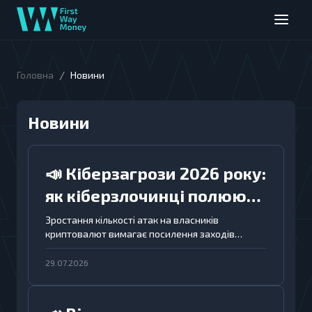
/
Головна
Новини
Новини
📣 Кіберзагрози 2026 року:
як кіберзлочинці полюють
на криптовалюти
Зростання кількості атак на власників
криптовалют вимагає посилення заходів
безпеки та обізнаності щодо сучасних
кіберзагроз.
29.07.2026