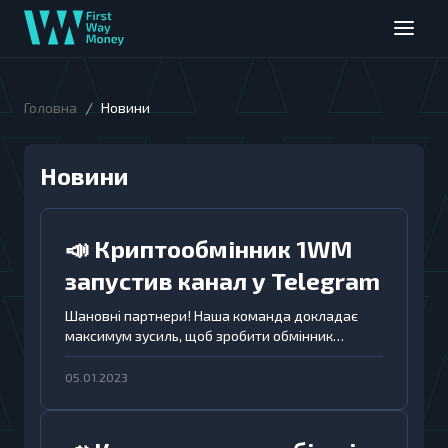
/
Головна
Новини
Новини
📣 Криптообмінник 1WM
запустив канал у Telegram
Шановні партнери! Наша команда докладає
максимум зусиль, щоб зробити обмінник
криптовалют 1WM ще більш комфортним у
використанні. Настав час стати трішки ближче.
05.01.2023
Ми створили канал у Telegram!