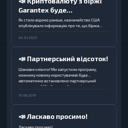
📣 Криптовалюту з біржі
Garantex буде
заблоковано
Як стало відомо раніше, казначейство США
опублікувало інформацію про те, що біржа
Garantex залучена до незаконної легалізації
понад $100 млн і внесена до списку
04.01.2023
заборонених ресурсів.
📣 Партнерський відсоток!
Шановні клієнти! Ми запустили програму,
кожному новому користувачеві буде
автоматично встановлено партнерський
відсоток — 0,1%. Запрошуйте своїх друзів,
отримуйте прибуток 0,1% з кожного їхнього
15.08.2019
успішно здійсненого обміну.
📣 Ласкаво просимо!
Ласкаво просимо!