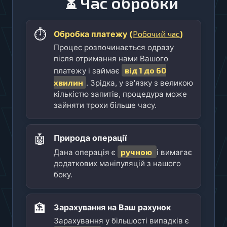
⏳ Час обробки
⏱️
Робочий час
Обробка платежу (
)
Процес розпочинається одразу
після отримання нами Вашого
від 1 до 60
платежу і займає
хвилин
. Зрідка, у зв'язку з великою
кількістю запитів, процедура може
зайняти трохи більше часу.
🤖
Природа операції
ручною
Дана операція є
і вимагає
додаткових маніпуляцій з нашого
боку.
🏦
Зарахування на Ваш рахунок
Зарахування у більшості випадків є