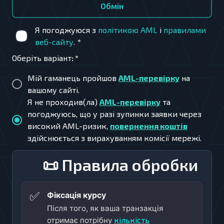
Обмiн
Я погоджуюся з
політикою AML
і
правилами
веб-сайту
.
*
Оберіть варіант
:
*
Мій гаманець пройшов
AML-перевірку
на
вашому сайті.
Я не проходив(ла)
AML-перевірку
та
погоджуюсь, що у разі зупинки заявки через
високий AML-ризик,
повернення коштів
здійснюється з вирахуванням комісії мережі.
📜 Правила обробки
✅
Фіксація курсу
Після того, як ваша транзакція
кількість
отримає потрібну