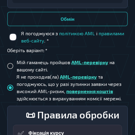
Обмiн
Я погоджуюся з
політикою AML
і
правилами
веб-сайту
.
*
Оберіть варіант
:
*
Мій гаманець пройшов
AML-перевірку
на
вашому сайті.
Я не проходив(ла)
AML-перевірку
та
погоджуюсь, що у разі зупинки заявки через
високий AML-ризик,
повернення коштів
здійснюється з вирахуванням комісії мережі.
📜 Правила обробки
✅
Фіксація курсу