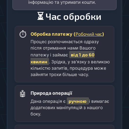
інформацію та утримати кошти.
⏳ Час обробки
⏱️
Робочий час
Обробка платежу (
)
Процес розпочинається одразу
після отримання нами Вашого
від 1 до 60
платежу і займає
хвилин
. Зрідка, у зв'язку з великою
кількістю запитів, процедура може
зайняти трохи більше часу.
🤖
Природа операції
ручною
Дана операція є
і вимагає
додаткових маніпуляцій з нашого
боку.