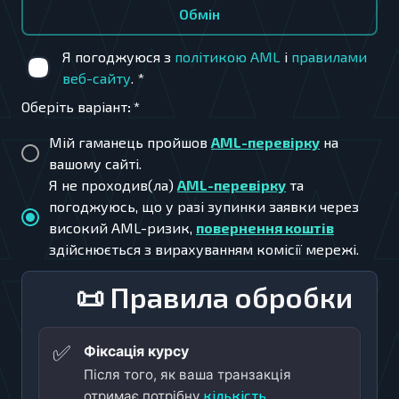
Обмiн
Я погоджуюся з
політикою AML
і
правилами
веб-сайту
.
*
Оберіть варіант
:
*
Мій гаманець пройшов
AML-перевірку
на
вашому сайті.
Я не проходив(ла)
AML-перевірку
та
погоджуюсь, що у разі зупинки заявки через
високий AML-ризик,
повернення коштів
здійснюється з вирахуванням комісії мережі.
📜 Правила обробки
✅
Фіксація курсу
Після того, як ваша транзакція
кількість
отримає потрібну