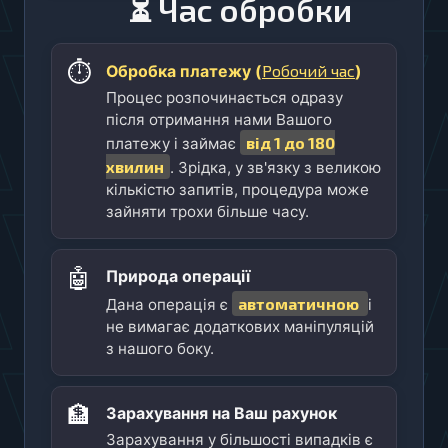
⏳ Час обробки
⏱️
Робочий час
Обробка платежу (
)
Процес розпочинається одразу
після отримання нами Вашого
від 1 до 180
платежу і займає
хвилин
. Зрідка, у зв'язку з великою
кількістю запитів, процедура може
зайняти трохи більше часу.
🤖
Природа операції
автоматичною
Дана операція є
і
не вимагає додаткових маніпуляцій
з нашого боку.
🏦
Зарахування на Ваш рахунок
Зарахування у більшості випадків є