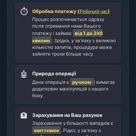
⏱️
Робочий час
Обробка платежу (
)
Процес розпочинається одразу
після отримання нами Вашого
від 1 до 240
платежу і займає
хвилин
. Зрідка, у зв'язку з великою
кількістю запитів, процедура може
зайняти трохи більше часу.
🤖
Природа операції
ручною
Дана операція є
і вимагає
додаткових маніпуляцій з нашого
боку.
🏦
Зарахування на Ваш рахунок
Зарахування у більшості випадків є
миттєвим
. Рідко, у зв'язку з