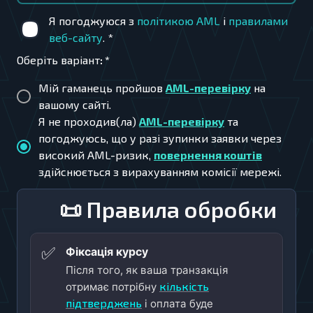
Я погоджуюся з
політикою AML
і
правилами
веб-сайту
.
*
Оберіть варіант
:
*
Мій гаманець пройшов
AML-перевірку
на
вашому сайті.
Я не проходив(ла)
AML-перевірку
та
погоджуюсь, що у разі зупинки заявки через
високий AML-ризик,
повернення коштів
здійснюється з вирахуванням комісії мережі.
📜 Правила обробки
✅
Фіксація курсу
Після того, як ваша транзакція
кількість
отримає потрібну
підтверджень
і оплата буде