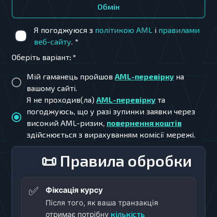
Обмiн
Я погоджуюся з
політикою AML
і
правилами
веб-сайту
.
*
Оберіть варіант
:
*
Мій гаманець пройшов
AML-перевірку
на
вашому сайті.
Я не проходив(ла)
AML-перевірку
та
погоджуюсь, що у разі зупинки заявки через
високий AML-ризик,
повернення коштів
здійснюється з вирахуванням комісії мережі.
📜 Правила обробки
✅
Фіксація курсу
Після того, як ваша транзакція
кількість
отримає потрібну