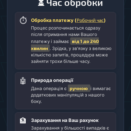
⏳ Час обробки
⏱️
Робочий час
Обробка платежу (
)
Процес розпочинається одразу
після отримання нами Вашого
від 1 до 240
платежу і займає
хвилин
. Зрідка, у зв'язку з великою
кількістю запитів, процедура може
зайняти трохи більше часу.
🤖
Природа операції
ручною
Дана операція є
і вимагає
додаткових маніпуляцій з нашого
боку.
🏦
Зарахування на Ваш рахунок
Зарахування у більшості випадків є