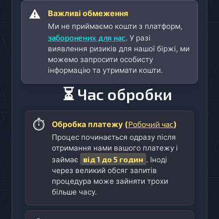
⚠️
Важливі обмеження
Ми не приймаємо кошти з платформ,
заборонених для нас
. У разі
виявлення ризиків для нашої біржі, ми
можемо запросити особисту
інформацію та утримати кошти.
⏳ Час обробки
⏱️
Робочий час
Обробка платежу (
)
Процес починається одразу після
отримання нами вашого платежу і
від 1 до 5 годин
займає
. Іноді
через великий обсяг запитів
процедура може зайняти трохи
більше часу.