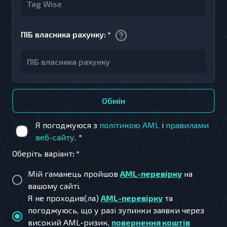
ПІБ власника рахунку
:
*
Обмiн
Я погоджуюся з
політикою AML
і
правилами
веб-сайту
.
*
Оберіть варіант
:
*
Мій гаманець пройшов
AML-перевірку
на
вашому сайті.
Я не проходив(ла)
AML-перевірку
та
погоджуюсь, що у разі зупинки заявки через
високий AML-ризик,
повернення коштів