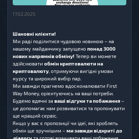
17.02.2025
Шановні клієнти!
Ми раді поділитися чудовою новиною – на
нашому майданчику запущено
понад 3000
нових напрямків обміну!
Тепер ви можете
здійснювати
обмін криптовалюти на
криптовалюту
, отримуючи вигідні умови
курсу та широкий вибір пар.
Ми завжди прагнемо вдосконалювати First
Way Money, орієнтуючись на ваші потреби.
Будемо вдячні за
ваші відгуки та побажання
–
це допомагає нам розвиватися та пропонувати
ще кращий сервіс.
Якщо у вас є пропозиції чи ідеї, які зроблять
обмін ще зручнішим –
ми завжди відкриті до
діалогу
та готові врахувати ваші побажання.