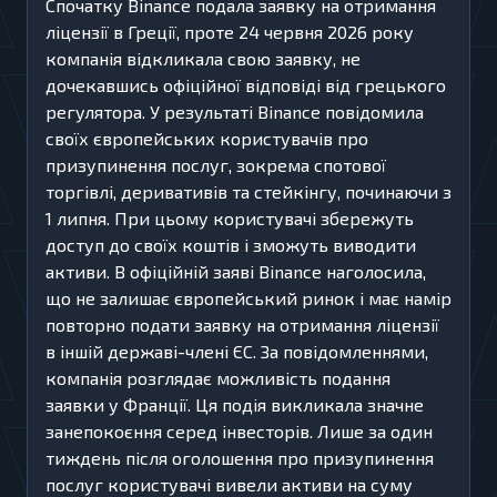
Спочатку Binance подала заявку на отримання
ліцензії в Греції, проте 24 червня 2026 року
компанія відкликала свою заявку, не
дочекавшись офіційної відповіді від грецького
регулятора. У результаті Binance повідомила
своїх європейських користувачів про
призупинення послуг, зокрема спотової
торгівлі, деривативів та стейкінгу, починаючи з
1 липня. При цьому користувачі збережуть
доступ до своїх коштів і зможуть виводити
активи. В офіційній заяві Binance наголосила,
що не залишає європейський ринок і має намір
повторно подати заявку на отримання ліцензії
в іншій державі-члені ЄС. За повідомленнями,
компанія розглядає можливість подання
заявки у Франції. Ця подія викликала значне
занепокоєння серед інвесторів. Лише за один
тиждень після оголошення про призупинення
послуг користувачі вивели активи на суму