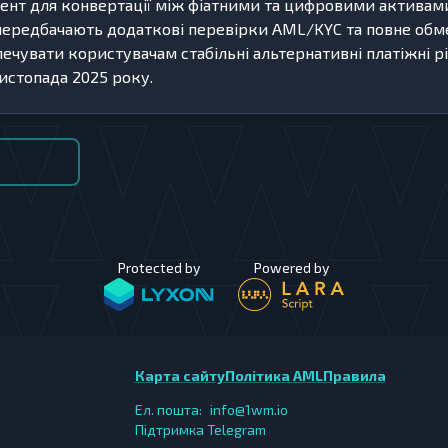
мент для конвертації між фіатними та цифровими активам
и передбачають додаткові перевірки AML/KYC та повне об
чувати користувачам стабільні альтернативні платіжні р
листопада 2025 року.
Protected by
Powered by
Карта сайту
Політика AML
Правила
Ел. пошта:
info@1wm.io
Підтримка Telegram