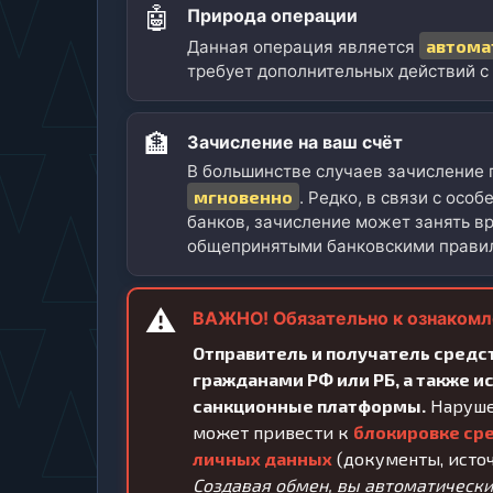
🤖
Природа операции
автома
Данная операция является
требует дополнительных действий с
🏦
Зачисление на ваш счёт
В большинстве случаев зачисление 
мгновенно
. Редко, в связи с осо
банков, зачисление может занять вр
общепринятыми банковскими прави
⚠️
ВАЖНО! Обязательно к ознаком
Отправитель и получатель средс
гражданами РФ или РБ, а также и
санкционные платформы.
Наруше
может привести к
блокировке ср
личных данных
(документы, источн
Создавая обмен, вы автоматически