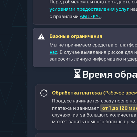
Перед обменом вы подтверждаете св
условиями предоставления услуг
наш
AML/KYC
с правилами
.
⚠️
Важные ограничения
Мы не принимаем средства с платфо
нас
. В случае выявления рисков для
запросить личную информацию и удер
⏳ Время обр
⏱️
Рабочее вре
Обработка платежа (
Процесс начинается сразу после по
от 1 до 120 ми
платежа и занимает
случаях, из-за большого количества
может занять немного больше врем