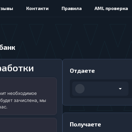
тзывы
Контакти
Правила
AML проверка
обанк
работки
Отдаете
учит необходимое
 будет зачислена, мы
вас.
Получаете