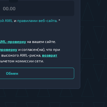
ой AML
и
правилами веб-сайта
.
*
AML-проверку
на вашем сайте.
проверку
и согласен(на), что при
а высокого AML-риска,
возврат
вычетом комиссии сети.
Обмен