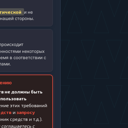
тической
и не
 нашей стороны.
происходит
бенностями некоторых
емя в соответствии с
лами.
лению
тв не должны быть
спользовать
ние этих требований
едств
и
запросу
ик средств и т.д.).
 соглашаетесь с