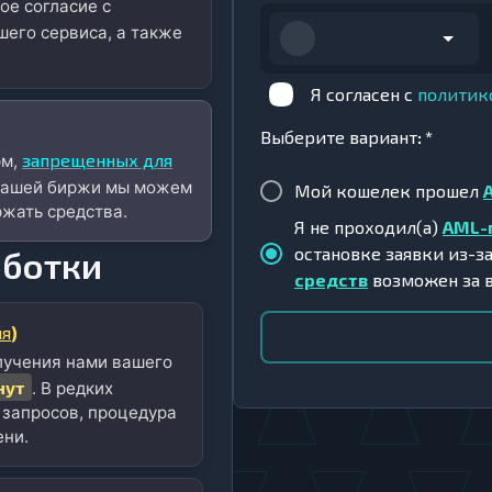
ое согласие с
его сервиса, а также
Я согласен с
политик
Выберите вариант
:
*
запрещенных для
рм,
 нашей биржи мы можем
Мой кошелек прошел
жать средства.
Я не проходил(а)
AML-
остановке заявки из-з
аботки
средств
возможен за 
мя
)
лучения нами вашего
нут
. В редких
 запросов, процедура
ени.