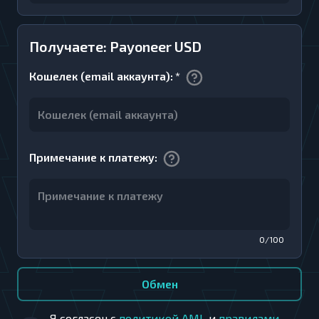
Получаете: Payoneer USD
Кошелек (email аккаунта)
:
*
Примечание к платежу
:
0/100
Обмен
Я согласен с
политикой AML
и
правилами