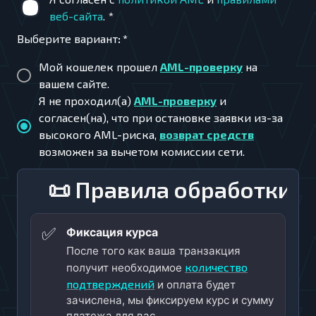
веб-сайта
.
*
Выберите вариант
:
*
Мой кошелек прошел
AML-проверку
на
вашем сайте.
Я не проходил(а)
AML-проверку
и
согласен(на), что при остановке заявки из-за
высокого AML-риска,
возврат средств
возможен за вычетом комиссии сети.
📜 Правила обработки
✅
Фиксация курса
После того как ваша транзакция
количество
получит необходимое
подтверждений
и оплата будет
зачислена, мы фиксируем курс и сумму
платежа для вас.