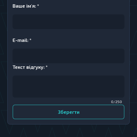
Ваше iм'я
:
*
E-mail
:
*
Текст вiдгуку
:
*
0/250
Зберегти